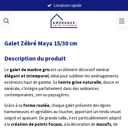
Livraison rapide
Passer
au
contenu
principal
Galet Zébré Maya 15/30 cm
Description du produit
Le
galet de marbre gris
est un élément décoratif minéral
élégant et intemporel
, idéal pour sublimer les aménagements
extérieurs haut de gamme. Sa
teinte grise naturelle
, douce et
minérale, s’intègre parfaitement dans des ambiances
contemporaines, zen ou paysagères.
Grâce à sa
forme roulée
, chaque galet présente des lignes
harmonieuses et agréables au toucher, apportant un rendu visuel
soigné et apaisant. De grande taille, il est particulièrement adapté
à la
création de points focaux
, à la décoration de
massifs
, de