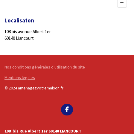
Localisaton
108 bis avenue Albert 1er
60140 Liancourt
Nos conditions générales d'utilisation du site
Mentions légales
© 2024 amenagezvotremaison.fr
F
a
c
e
108 bis Rue Albert 1er 60140 LIANCOURT
b