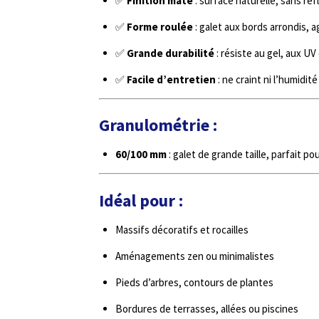
✅
Finition mate
: surface naturelle, sans re
✅
Forme roulée
: galet aux bords arrondis, a
✅
Grande durabilité
: résiste au gel, aux UV
✅
Facile d’entretien
: ne craint ni l’humidité
Granulométrie :
60/100 mm
: galet de grande taille, parfait 
Idéal pour :
Massifs décoratifs et rocailles
Aménagements zen ou minimalistes
Pieds d’arbres, contours de plantes
Bordures de terrasses, allées ou piscines