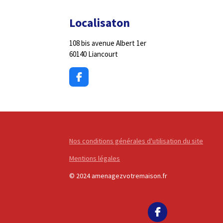
Localisaton
108 bis avenue Albert 1er
60140 Liancourt
F
a
c
e
b
o
o
Nos conditions générales d'utilisation du site
k
Mentions légales
© 2024 amenagezvotremaison.fr
F