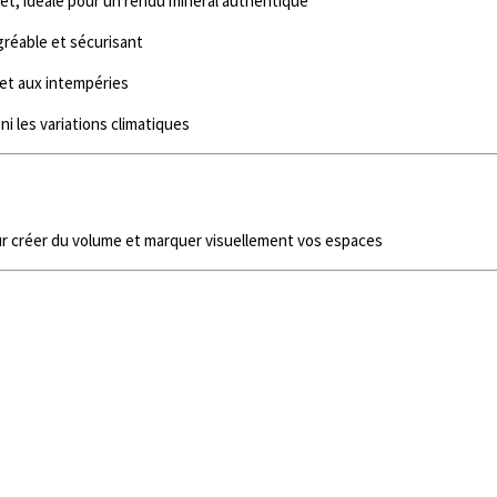
flet, idéale pour un rendu minéral authentique
gréable et sécurisant
 et aux intempéries
 ni les variations climatiques
pour créer du volume et marquer visuellement vos espaces