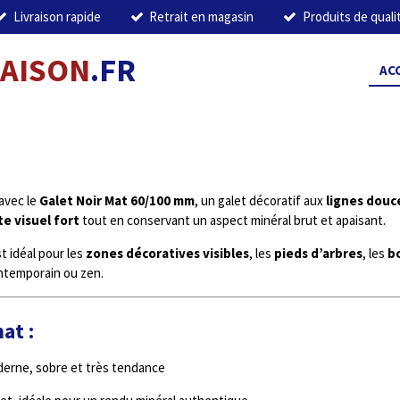
Livraison rapide
Retrait en magasin
Produits de quali
MAISON
.FR
AC
avec le
Galet Noir Mat 60/100 mm
, un galet décoratif aux
lignes douc
e visuel fort
tout en conservant un aspect minéral brut et apaisant.
st idéal pour les
zones décoratives visibles
, les
pieds d’arbres
, les
b
temporain ou zen.
at :
oderne, sobre et très tendance