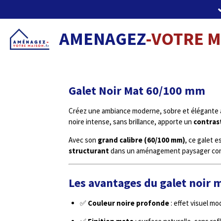
Passer
au
contenu
AMENAGEZ
-VOTRE 
principal
Galet Noir Mat 60/100 mm
Créez une ambiance moderne, sobre et élégante 
noire intense, sans brillance, apporte un
contrast
Avec son
grand calibre (60/100 mm)
, ce galet e
structurant
dans un aménagement paysager con
Les avantages du galet noir m
✅
Couleur noire profonde
: effet visuel m