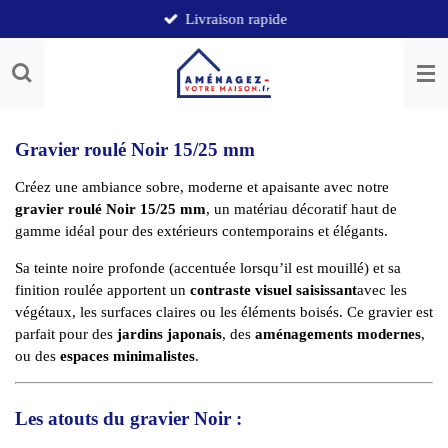
Livraison rapide
Passer
au
contenu
principal
Gravier roulé Noir 15/25 mm
Créez une ambiance sobre, moderne et apaisante avec notre
gravier roulé Noir 15/25 mm
, un matériau décoratif haut de
gamme idéal pour des extérieurs contemporains et élégants.
Sa teinte noire profonde (accentuée lorsqu’il est mouillé) et sa
finition roulée apportent un
contraste visuel saisissant
avec les
végétaux, les surfaces claires ou les éléments boisés. Ce gravier est
parfait pour des
jardins japonais
, des
aménagements modernes
,
ou des
espaces minimalistes
.
Les atouts du gravier Noir :