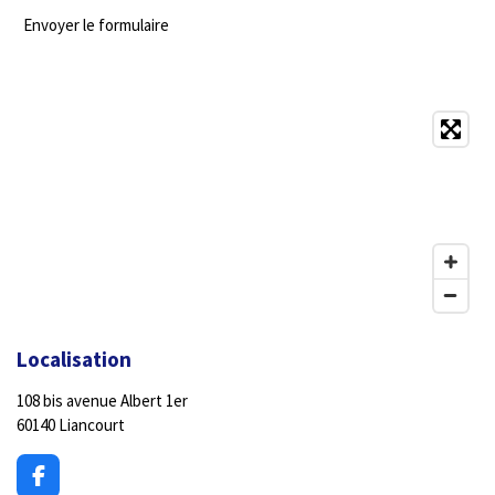
Envoyer le formulaire
Localisation
108 bis avenue Albert 1er
60140 Liancourt
F