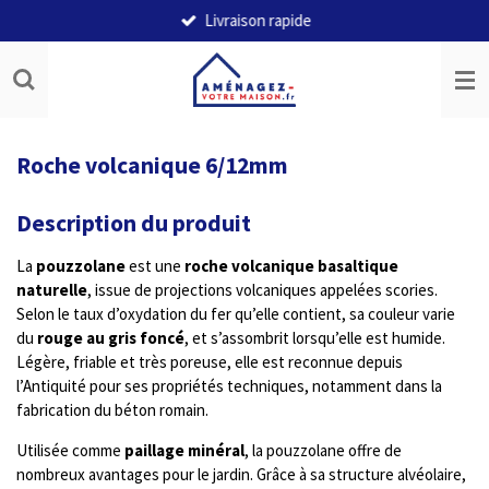
Livraison rapide
Passer
au
contenu
principal
Roche volcanique 6/12mm
Description du produit
La
pouzzolane
est une
roche volcanique basaltique
naturelle
, issue de projections volcaniques appelées scories.
Selon le taux d’oxydation du fer qu’elle contient, sa couleur varie
du
rouge au gris foncé
, et s’assombrit lorsqu’elle est humide.
Légère, friable et très poreuse, elle est reconnue depuis
l’Antiquité pour ses propriétés techniques, notamment dans la
fabrication du béton romain.
Utilisée comme
paillage minéral
, la pouzzolane offre de
nombreux avantages pour le jardin. Grâce à sa structure alvéolaire,