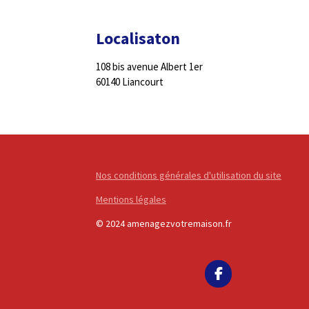
Localisaton
108 bis avenue Albert 1er
60140 Liancourt
Nos conditions générales d'utilisation du site
Mentions légales
© 2024 amenagezvotremaison.fr
F
a
c