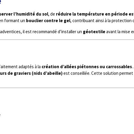
e
erver l’humidité du sol
, de
réduire la température en période es
r en formant un
bouclier contre le gel
, contribuant ainsi à la protection 
 adventices, il est recommandé d’installer un
géotextile
avant la mise en
e
rfaitement adaptés à la
création d’allées piétonnes ou carrossables
.
urs de graviers (nids d’abeille)
est conseillée. Cette solution perme
e