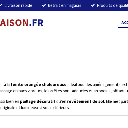
Livraison rapide
Retrait en magasin
Produits de quali
MAISON
.FR
AC
f à la
teinte orangée chaleureuse
, idéal pour les aménagements exté
assage en bacs vibreurs, les arêtes sont adoucies et arrondies, offrant 
ussi bien en
paillage décoratif
qu’en
revêtement de sol
. Elle met par
riginale et lumineuse à vos extérieurs.