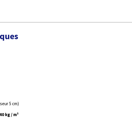
iques
seur 5 cm)
40 kg / m²