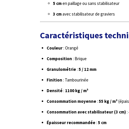
5 cm
en paillage ou sans stabilisateur
3 cm
avec stabilisateur de graviers
Caractéristiques techn
Couleur
: Orangé
Composition
: Brique
Granulométrie
:
5 / 12 mm
Finition
: Tambourinée
Densité
:
1100 kg / m³
Consommation moyenne
:
55 kg / m²
(épais
Consommation avec stabilisateur (3 cm)
:
Épaisseur recommandée
:
5 cm